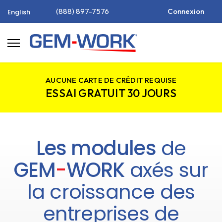
(888) 897-7576
Connexion
English
AUCUNE CARTE DE CRÉDIT REQUISE
ESSAI GRATUIT 30 JOURS
Les modules
de
GEM
-
WORK
axés sur
la croissance des
entreprises de